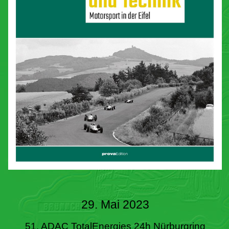
29. Mai 2023
51. ADAC TotalEnergies 24h Nürburgring