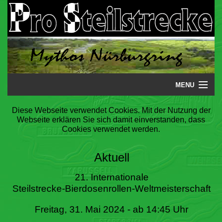
MENU
Startseite
Diese Webseite verwendet Cookies. Mit der Nutzung der
Webseite erklären Sie sich damit einverstanden, dass
Steilstrecke
Cookies verwendet werden.
Mythos
Aktuell
Galerie
21. Internationale
Steilstrecke-Bierdosenrollen-Weltmeisterschaft
Literatur
Freitag, 31. Mai 2024 - ab 14:45 Uhr
Termine