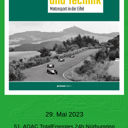
29. Mai 2023
51. ADAC TotalEnergies 24h Nürburgring