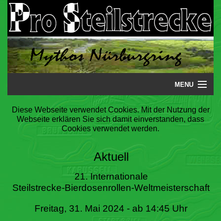
MENU
Startseite
Diese Webseite verwendet Cookies. Mit der Nutzung der
Webseite erklären Sie sich damit einverstanden, dass
Steilstrecke
Cookies verwendet werden.
Mythos
Aktuell
Galerie
21. Internationale
Steilstrecke-Bierdosenrollen-Weltmeisterschaft
Literatur
Freitag, 31. Mai 2024 - ab 14:45 Uhr
Termine