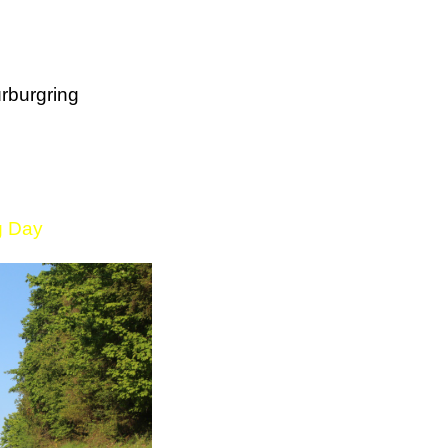
rburgring
g Day