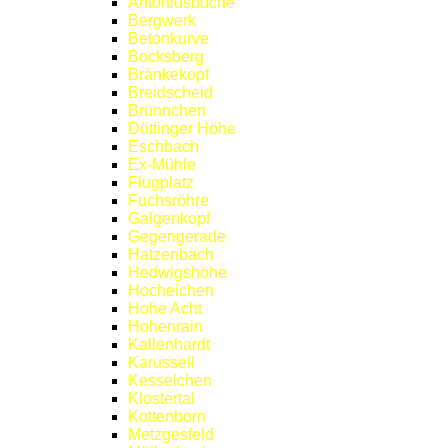
Antoniusbuche
Bergwerk
Betonkurve
Bocksberg
Bränkekopf
Breidscheid
Brünnchen
Döttinger Höhe
Eschbach
Ex-Mühle
Flugplatz
Fuchsröhre
Galgenkopf
Gegengerade
Hatzenbach
Hedwigshöhe
Hocheichen
Hohe Acht
Hohenrain
Kallenhardt
Karussell
Kesselchen
Klostertal
Kottenborn
Metzgesfeld