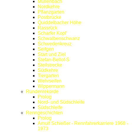
Müllenbach
Nordkehre
Pflanzgarten
Postbrücke
Quiddelbacher Höhe
Rassrück
Scharfer Kopf
Schwalbenschwanz
Schwedenkreuz
Seifgen
Start und Ziel
Stefan-Bellof-S
Steilstrecke
Südkehre
Tiergarten
Wehrseifen
Wippermann
Rundenrekorde
Prolog
Nord- und Südschleife
Südschleife
Renngeschichten
Prolog
Arnulf Schießer - Rennfahrerkarriere 1968 -
1973