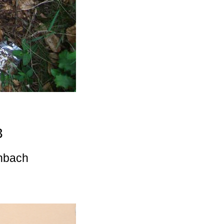
3
enbach