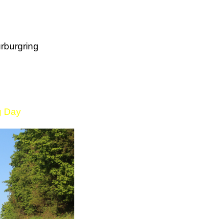
rburgring
g Day