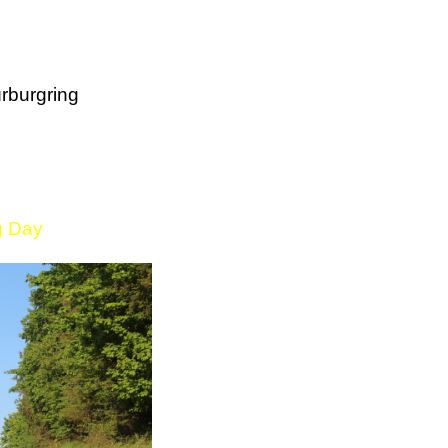
rburgring
g Day