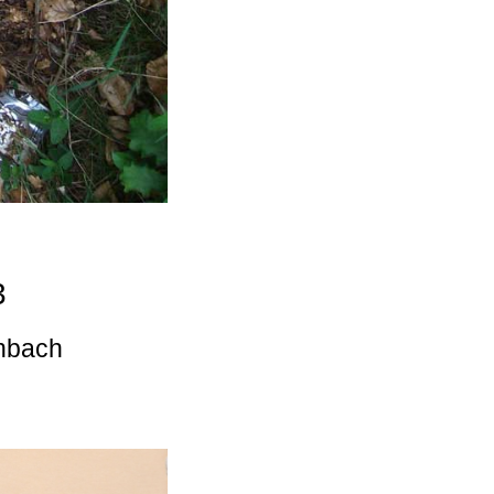
3
enbach