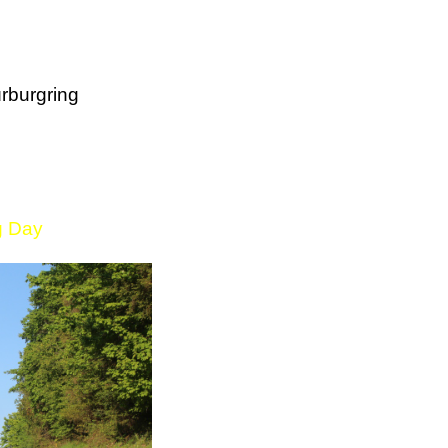
rburgring
g Day