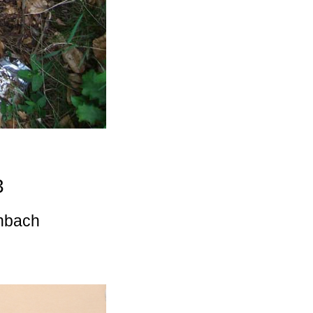
3
enbach