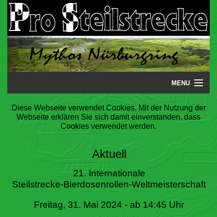
MENU
Startseite
Diese Webseite verwendet Cookies. Mit der Nutzung der
Webseite erklären Sie sich damit einverstanden, dass
Steilstrecke
Cookies verwendet werden.
Mythos
Aktuell
Galerie
21. Internationale
Steilstrecke-Bierdosenrollen-Weltmeisterschaft
Literatur
Freitag, 31. Mai 2024 - ab 14:45 Uhr
Termine