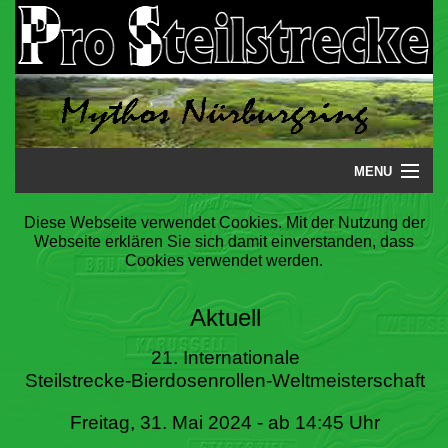
MENU
Startseite
Diese Webseite verwendet Cookies. Mit der Nutzung der
Webseite erklären Sie sich damit einverstanden, dass
Steilstrecke
Cookies verwendet werden.
Mythos
Aktuell
Galerie
21. Internationale
Steilstrecke-Bierdosenrollen-Weltmeisterschaft
Literatur
Freitag, 31. Mai 2024 - ab 14:45 Uhr
Termine