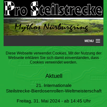
MENU
Startseite
Diese Webseite verwendet Cookies. Mit der Nutzung der
Webseite erklären Sie sich damit einverstanden, dass
Steilstrecke
Cookies verwendet werden.
Mythos
Aktuell
Galerie
21. Internationale
Steilstrecke-Bierdosenrollen-Weltmeisterschaft
Literatur
Freitag, 31. Mai 2024 - ab 14:45 Uhr
Termine