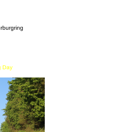
rburgring
g Day