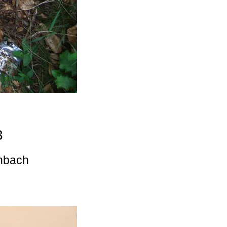
3
enbach