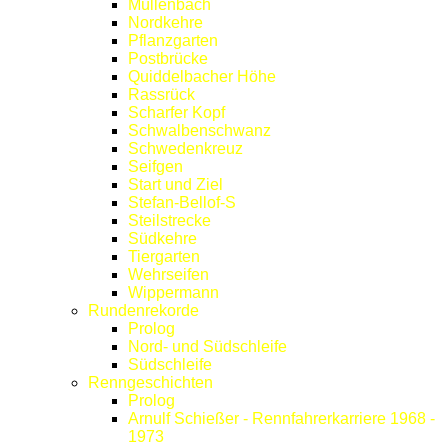
Müllenbach
Nordkehre
Pflanzgarten
Postbrücke
Quiddelbacher Höhe
Rassrück
Scharfer Kopf
Schwalbenschwanz
Schwedenkreuz
Seifgen
Start und Ziel
Stefan-Bellof-S
Steilstrecke
Südkehre
Tiergarten
Wehrseifen
Wippermann
Rundenrekorde
Prolog
Nord- und Südschleife
Südschleife
Renngeschichten
Prolog
Arnulf Schießer - Rennfahrerkarriere 1968 -
1973