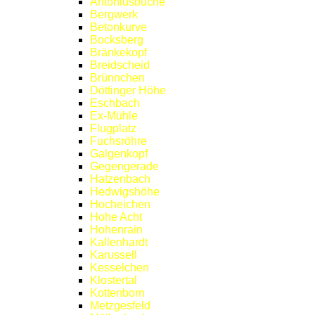
Antoniusbuche
Bergwerk
Betonkurve
Bocksberg
Bränkekopf
Breidscheid
Brünnchen
Döttinger Höhe
Eschbach
Ex-Mühle
Flugplatz
Fuchsröhre
Galgenkopf
Gegengerade
Hatzenbach
Hedwigshöhe
Hocheichen
Hohe Acht
Hohenrain
Kallenhardt
Karussell
Kesselchen
Klostertal
Kottenborn
Metzgesfeld