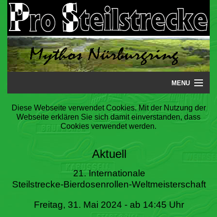
MENU
Startseite
Diese Webseite verwendet Cookies. Mit der Nutzung der
Webseite erklären Sie sich damit einverstanden, dass
Steilstrecke
Cookies verwendet werden.
Mythos
Aktuell
Galerie
21. Internationale
Steilstrecke-Bierdosenrollen-Weltmeisterschaft
Literatur
Freitag, 31. Mai 2024 - ab 14:45 Uhr
Termine