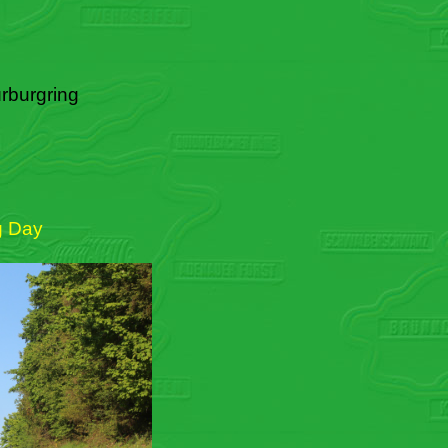
rburgring
g Day