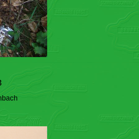
3
enbach