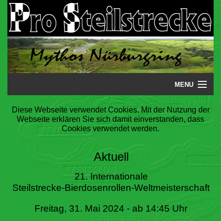
MENU
Startseite
Diese Webseite verwendet Cookies. Mit der Nutzung der
Webseite erklären Sie sich damit einverstanden, dass
Steilstrecke
Cookies verwendet werden.
Mythos
Aktuell
Galerie
21. Internationale
Steilstrecke-Bierdosenrollen-Weltmeisterschaft
Literatur
Freitag, 31. Mai 2024 - ab 14:45 Uhr
Termine