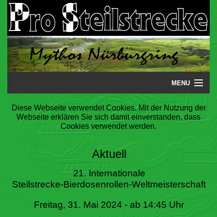
MENU
Startseite
Diese Webseite verwendet Cookies. Mit der Nutzung der
Webseite erklären Sie sich damit einverstanden, dass
Steilstrecke
Cookies verwendet werden.
Mythos
Aktuell
Galerie
21. Internationale
Steilstrecke-Bierdosenrollen-Weltmeisterschaft
Literatur
Freitag, 31. Mai 2024 - ab 14:45 Uhr
Termine