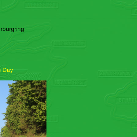
rburgring
g Day