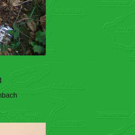
3
enbach