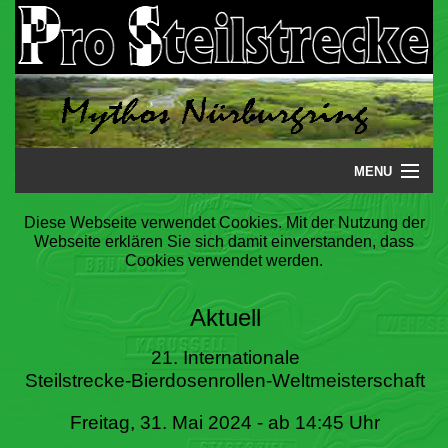
MENU
Startseite
Diese Webseite verwendet Cookies. Mit der Nutzung der
Webseite erklären Sie sich damit einverstanden, dass
Steilstrecke
Cookies verwendet werden.
Mythos
Aktuell
Galerie
21. Internationale
Steilstrecke-Bierdosenrollen-Weltmeisterschaft
Literatur
Freitag, 31. Mai 2024 - ab 14:45 Uhr
Termine