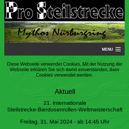
MENU
Startseite
Diese Webseite verwendet Cookies. Mit der Nutzung der
Webseite erklären Sie sich damit einverstanden, dass
Steilstrecke
Cookies verwendet werden.
Mythos
Aktuell
Galerie
21. Internationale
Steilstrecke-Bierdosenrollen-Weltmeisterschaft
Literatur
Freitag, 31. Mai 2024 - ab 14:45 Uhr
Termine