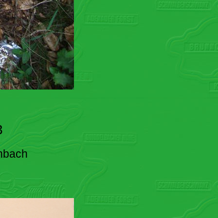
3
enbach