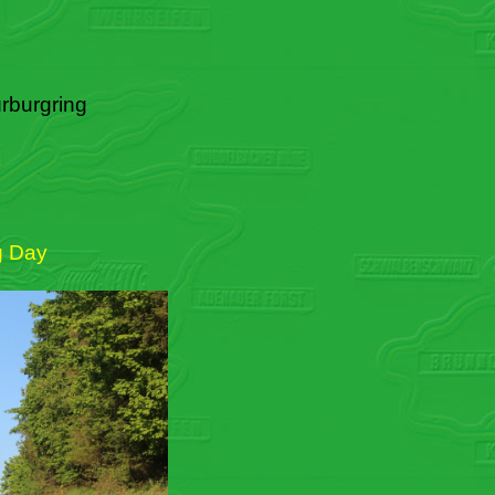
rburgring
g Day