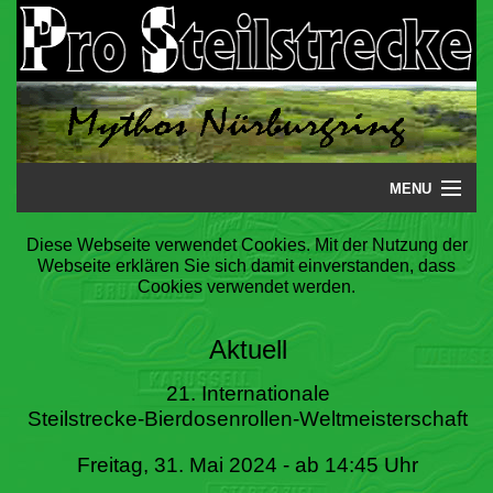
MENU
Startseite
Diese Webseite verwendet Cookies. Mit der Nutzung der
Webseite erklären Sie sich damit einverstanden, dass
Steilstrecke
Cookies verwendet werden.
Mythos
Aktuell
Galerie
21. Internationale
Steilstrecke-Bierdosenrollen-Weltmeisterschaft
Literatur
Freitag, 31. Mai 2024 - ab 14:45 Uhr
Termine