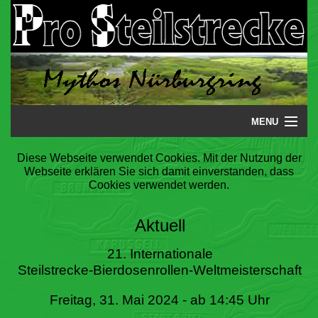
MENU
Startseite
Diese Webseite verwendet Cookies. Mit der Nutzung der
Webseite erklären Sie sich damit einverstanden, dass
Steilstrecke
Cookies verwendet werden.
Mythos
Aktuell
Galerie
21. Internationale
Steilstrecke-Bierdosenrollen-Weltmeisterschaft
Literatur
Freitag, 31. Mai 2024 - ab 14:45 Uhr
Termine