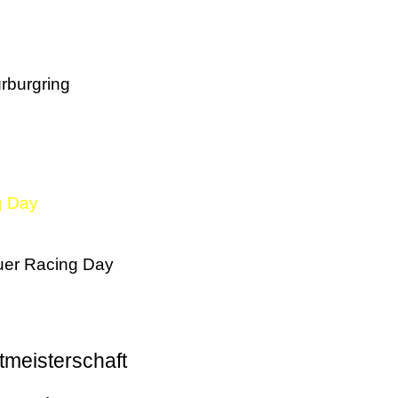
rburgring
g Day
er Racing Day
tmeisterschaft