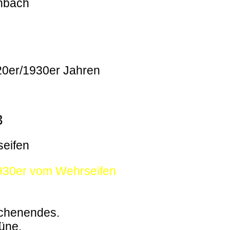
enbach
920er/1930er Jahren
3
seifen
1930er vom Wehrseifen
ochenendes.
büne.