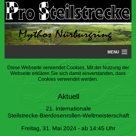
MENU
Startseite
Diese Webseite verwendet Cookies. Mit der Nutzung der
Webseite erklären Sie sich damit einverstanden, dass
Steilstrecke
Cookies verwendet werden.
Mythos
Aktuell
Galerie
21. Internationale
Steilstrecke-Bierdosenrollen-Weltmeisterschaft
Literatur
Freitag, 31. Mai 2024 - ab 14:45 Uhr
Termine