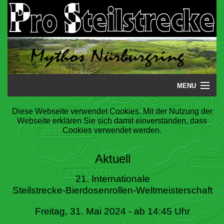
MENU
Startseite
Diese Webseite verwendet Cookies. Mit der Nutzung der
Webseite erklären Sie sich damit einverstanden, dass
Steilstrecke
Cookies verwendet werden.
Mythos
Aktuell
Galerie
21. Internationale
Steilstrecke-Bierdosenrollen-Weltmeisterschaft
Literatur
Freitag, 31. Mai 2024 - ab 14:45 Uhr
Termine