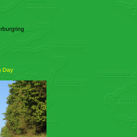
rburgring
g Day