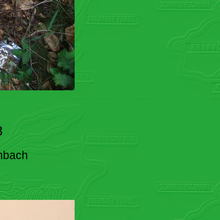
3
enbach