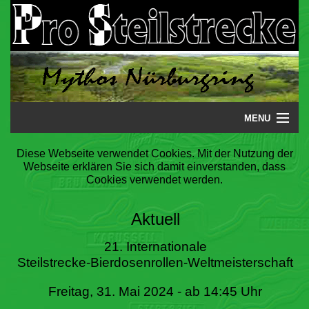
MENU
Startseite
Diese Webseite verwendet Cookies. Mit der Nutzung der
Webseite erklären Sie sich damit einverstanden, dass
Steilstrecke
Cookies verwendet werden.
Mythos
Aktuell
Galerie
21. Internationale
Steilstrecke-Bierdosenrollen-Weltmeisterschaft
Literatur
Freitag, 31. Mai 2024 - ab 14:45 Uhr
Termine