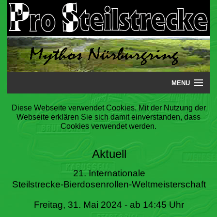
MENU
Startseite
Diese Webseite verwendet Cookies. Mit der Nutzung der
Webseite erklären Sie sich damit einverstanden, dass
Steilstrecke
Cookies verwendet werden.
Mythos
Aktuell
Galerie
21. Internationale
Steilstrecke-Bierdosenrollen-Weltmeisterschaft
Literatur
Freitag, 31. Mai 2024 - ab 14:45 Uhr
Termine