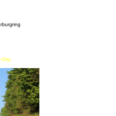
rburgring
g Day