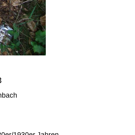
3
enbach
920er/1930er Jahren