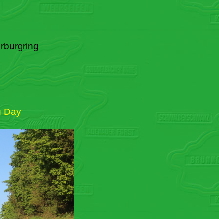
rburgring
g Day