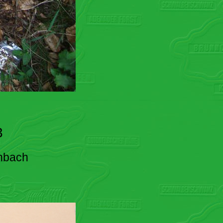
3
enbach