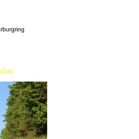
rburgring
g Day