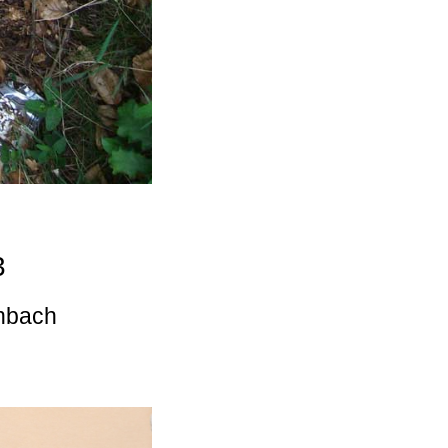
3
enbach