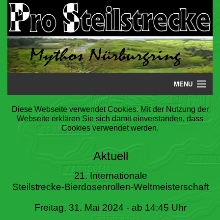
MENU
Startseite
Diese Webseite verwendet Cookies. Mit der Nutzung der
Webseite erklären Sie sich damit einverstanden, dass
Steilstrecke
Cookies verwendet werden.
Mythos
Aktuell
Galerie
21. Internationale
Steilstrecke-Bierdosenrollen-Weltmeisterschaft
Literatur
Freitag, 31. Mai 2024 - ab 14:45 Uhr
Termine