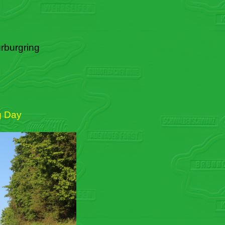
rburgring
g Day