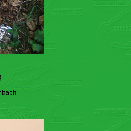
3
enbach