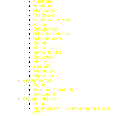
Müllenbach
Nordkehre
Pflanzgarten
Postbrücke
Quiddelbacher Höhe
Rassrück
Scharfer Kopf
Schwalbenschwanz
Schwedenkreuz
Seifgen
Start und Ziel
Stefan-Bellof-S
Steilstrecke
Südkehre
Tiergarten
Wehrseifen
Wippermann
Rundenrekorde
Prolog
Nord- und Südschleife
Südschleife
Renngeschichten
Prolog
Arnulf Schießer - Rennfahrerkarriere 1968 -
1973