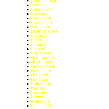
Antoniusbuche
Bergwerk
Betonkurve
Bocksberg
Bränkekopf
Breidscheid
Brünnchen
Döttinger Höhe
Eschbach
Ex-Mühle
Flugplatz
Fuchsröhre
Galgenkopf
Gegengerade
Hatzenbach
Hedwigshöhe
Hocheichen
Hohe Acht
Hohenrain
Kallenhardt
Karussell
Kesselchen
Klostertal
Kottenborn
Metzgesfeld