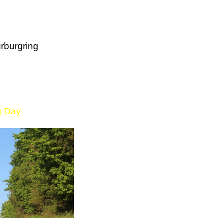
rburgring
g Day