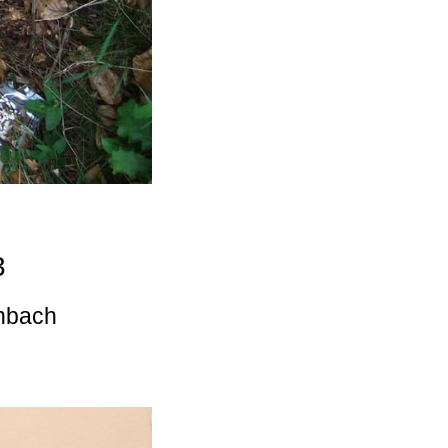
3
enbach