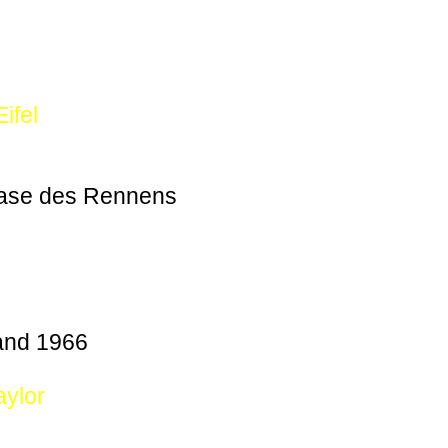
ifel
hase des Rennens
and 1966
aylor