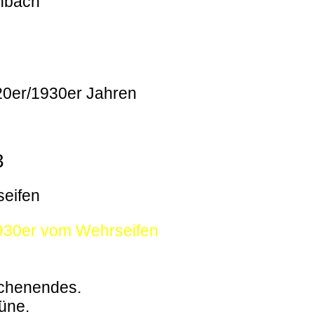
enbach
920er/1930er Jahren
3
seifen
1930er vom Wehrseifen
ochenendes.
büne.