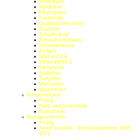
Müllenbach
Nordkehre
Pflanzgarten
Postbrücke
Quiddelbacher Höhe
Rassrück
Scharfer Kopf
Schwalbenschwanz
Schwedenkreuz
Seifgen
Start und Ziel
Stefan-Bellof-S
Steilstrecke
Südkehre
Tiergarten
Wehrseifen
Wippermann
Rundenrekorde
Prolog
Nord- und Südschleife
Südschleife
Renngeschichten
Prolog
Arnulf Schießer - Rennfahrerkarriere 1968 -
1973