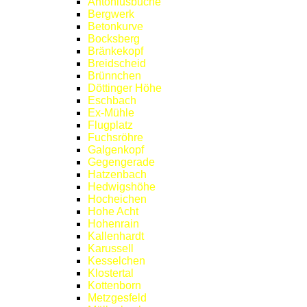
Antoniusbuche
Bergwerk
Betonkurve
Bocksberg
Bränkekopf
Breidscheid
Brünnchen
Döttinger Höhe
Eschbach
Ex-Mühle
Flugplatz
Fuchsröhre
Galgenkopf
Gegengerade
Hatzenbach
Hedwigshöhe
Hocheichen
Hohe Acht
Hohenrain
Kallenhardt
Karussell
Kesselchen
Klostertal
Kottenborn
Metzgesfeld