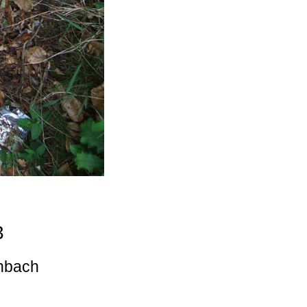
3
enbach