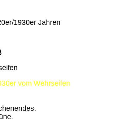
920er/1930er Jahren
3
seifen
1930er vom Wehrseifen
ochenendes.
büne.