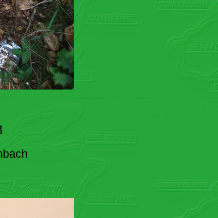
3
enbach