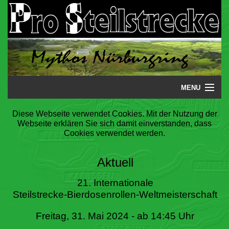
MENU
Startseite
Diese Webseite verwendet Cookies. Mit der Nutzung der
Webseite erklären Sie sich damit einverstanden, dass
Steilstrecke
Cookies verwendet werden.
Mythos
Aktuell
Galerie
21. Internationale
Steilstrecke-Bierdosenrollen-Weltmeisterschaft
Literatur
Freitag, 31. Mai 2024 - ab 14:45 Uhr
Termine