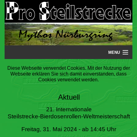
MENU
Startseite
Diese Webseite verwendet Cookies. Mit der Nutzung der
Webseite erklären Sie sich damit einverstanden, dass
Steilstrecke
Cookies verwendet werden.
Mythos
Aktuell
Galerie
21. Internationale
Steilstrecke-Bierdosenrollen-Weltmeisterschaft
Literatur
Freitag, 31. Mai 2024 - ab 14:45 Uhr
Termine