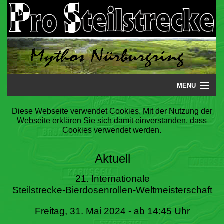
MENU
Startseite
Diese Webseite verwendet Cookies. Mit der Nutzung der
Webseite erklären Sie sich damit einverstanden, dass
Steilstrecke
Cookies verwendet werden.
Mythos
Aktuell
Galerie
21. Internationale
Steilstrecke-Bierdosenrollen-Weltmeisterschaft
Literatur
Freitag, 31. Mai 2024 - ab 14:45 Uhr
Termine