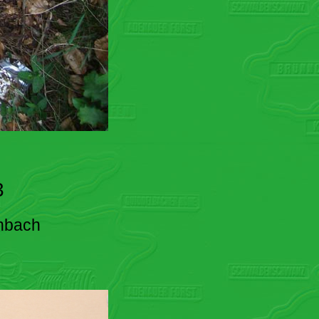
3
enbach