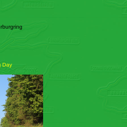
rburgring
g Day