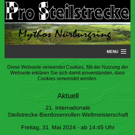
MENU
Startseite
Diese Webseite verwendet Cookies. Mit der Nutzung der
Webseite erklären Sie sich damit einverstanden, dass
Steilstrecke
Cookies verwendet werden.
Mythos
Aktuell
Galerie
21. Internationale
Steilstrecke-Bierdosenrollen-Weltmeisterschaft
Literatur
Freitag, 31. Mai 2024 - ab 14:45 Uhr
Termine