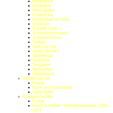
Müllenbach
Nordkehre
Pflanzgarten
Postbrücke
Quiddelbacher Höhe
Rassrück
Scharfer Kopf
Schwalbenschwanz
Schwedenkreuz
Seifgen
Start und Ziel
Stefan-Bellof-S
Steilstrecke
Südkehre
Tiergarten
Wehrseifen
Wippermann
Rundenrekorde
Prolog
Nord- und Südschleife
Südschleife
Renngeschichten
Prolog
Arnulf Schießer - Rennfahrerkarriere 1968 -
1973