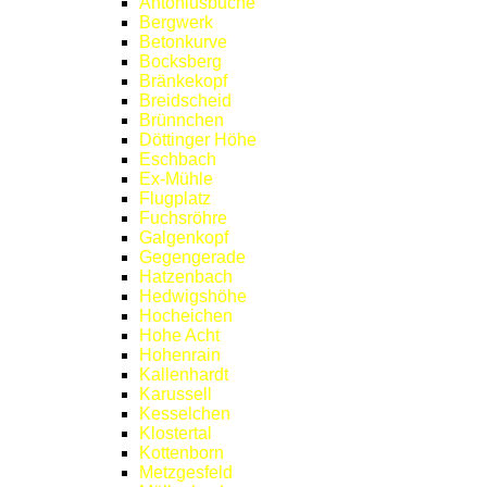
Antoniusbuche
Bergwerk
Betonkurve
Bocksberg
Bränkekopf
Breidscheid
Brünnchen
Döttinger Höhe
Eschbach
Ex-Mühle
Flugplatz
Fuchsröhre
Galgenkopf
Gegengerade
Hatzenbach
Hedwigshöhe
Hocheichen
Hohe Acht
Hohenrain
Kallenhardt
Karussell
Kesselchen
Klostertal
Kottenborn
Metzgesfeld