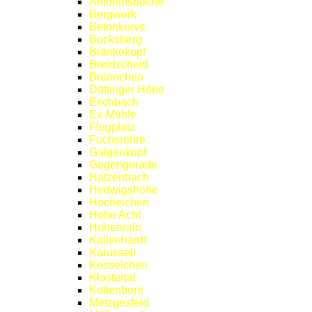
Antoniusbuche
Bergwerk
Betonkurve
Bocksberg
Bränkekopf
Breidscheid
Brünnchen
Döttinger Höhe
Eschbach
Ex-Mühle
Flugplatz
Fuchsröhre
Galgenkopf
Gegengerade
Hatzenbach
Hedwigshöhe
Hocheichen
Hohe Acht
Hohenrain
Kallenhardt
Karussell
Kesselchen
Klostertal
Kottenborn
Metzgesfeld