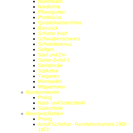
Müllenbach
Nordkehre
Pflanzgarten
Postbrücke
Quiddelbacher Höhe
Rassrück
Scharfer Kopf
Schwalbenschwanz
Schwedenkreuz
Seifgen
Start und Ziel
Stefan-Bellof-S
Steilstrecke
Südkehre
Tiergarten
Wehrseifen
Wippermann
Rundenrekorde
Prolog
Nord- und Südschleife
Südschleife
Renngeschichten
Prolog
Arnulf Schießer - Rennfahrerkarriere 1968 -
1973