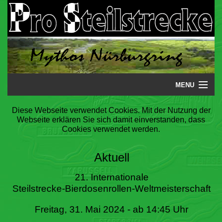
MENU
Startseite
Diese Webseite verwendet Cookies. Mit der Nutzung der
Webseite erklären Sie sich damit einverstanden, dass
Steilstrecke
Cookies verwendet werden.
Mythos
Aktuell
Galerie
21. Internationale
Steilstrecke-Bierdosenrollen-Weltmeisterschaft
Literatur
Freitag, 31. Mai 2024 - ab 14:45 Uhr
Termine