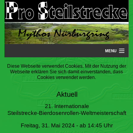
MENU
Startseite
Diese Webseite verwendet Cookies. Mit der Nutzung der
Webseite erklären Sie sich damit einverstanden, dass
Steilstrecke
Cookies verwendet werden.
Mythos
Aktuell
Galerie
21. Internationale
Steilstrecke-Bierdosenrollen-Weltmeisterschaft
Literatur
Freitag, 31. Mai 2024 - ab 14:45 Uhr
Termine