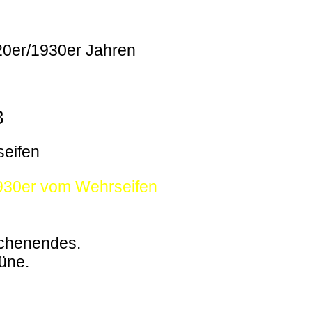
920er/1930er Jahren
3
seifen
1930er vom Wehrseifen
ochenendes.
büne.