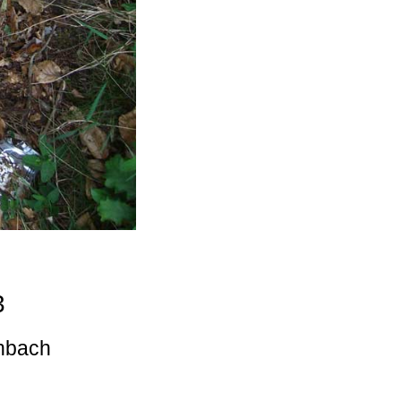
3
enbach