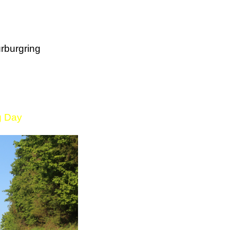
rburgring
g Day