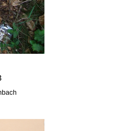
3
enbach